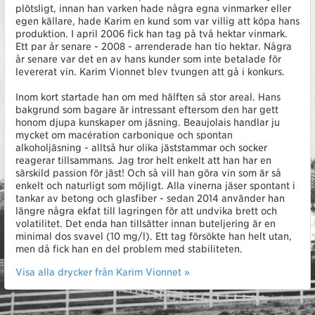
plötsligt, innan han varken hade några egna vinmarker eller
egen källare, hade Karim en kund som var villig att köpa hans
produktion. I april 2006 fick han tag på två hektar vinmark.
Ett par år senare - 2008 - arrenderade han tio hektar. Några
år senare var det en av hans kunder som inte betalade för
levererat vin. Karim Vionnet blev tvungen att gå i konkurs.
Inom kort startade han om med hälften så stor areal. Hans
bakgrund som bagare är intressant eftersom den har gett
honom djupa kunskaper om jäsning. Beaujolais handlar ju
mycket om macération carbonique och spontan
alkoholjäsning - alltså hur olika jäststammar och socker
reagerar tillsammans. Jag tror helt enkelt att han har en
särskild passion för jäst! Och så vill han göra vin som är så
enkelt och naturligt som möjligt. Alla vinerna jäser spontant i
tankar av betong och glasfiber - sedan 2014 använder han
längre några ekfat till lagringen för att undvika brett och
volatilitet. Det enda han tillsätter innan buteljering är en
minimal dos svavel (10 mg/l). Ett tag försökte han helt utan,
men då fick han en del problem med stabiliteten.
Visa alla drycker från Karim Vionnet »