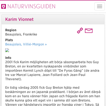
Naturvinsguiden
Visa
men
Karim Vionnet
Region
Beaujolais, Frankrike
Plats
Beaujolais, Villié-Morgon »
Info
2001 fick Karim möjligheten att börja säsongsarbeta hos Guy
Breton, en av kvartetten nyskapande vinbönder som
importören Kermit Lynch döpt till ”De Fyras Gäng” (de andra
tre var Marcel Lapierre, Jean Foillard och Jean-Paul
Thevenet).
En tidig vårdag 2005 fick Guy Breton hjälp med
beskärningen av en japansk praktikant. I början av året därpå
kom en av hans vänner från Japan och frågade Karim om han
skulle kunna göra ett eget vin i samma stil som Bretons.
Vännen var händelsevis importör av franska viner i Tokyo. Så