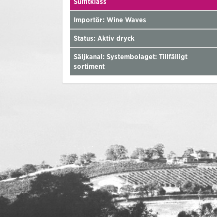
Sulfitklass
Importör: Wine Waves
Status: Aktiv dryck
Säljkanal: Systembolaget: Tillfälligt
sortiment