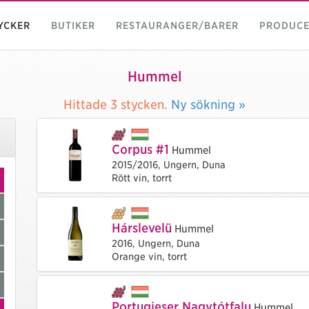
YCKER
BUTIKER
RESTAURANGER/BARER
PRODUCE
Hummel
Hittade
3 stycken.
Ny sökning »
Corpus #1
Hummel
2015/2016,
Ungern,
Duna
Rött vin, torrt
Hárslevelü
Hummel
2016,
Ungern,
Duna
Orange vin, torrt
Portugieser Nagytótfalu
Hummel