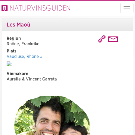
Naturvinsguiden
Visa
men
Les Maoù
Region
Rhône, Frankrike
Plats
Vaucluse, Rhône »
Vinmakare
Aurélie & Vincent Garreta