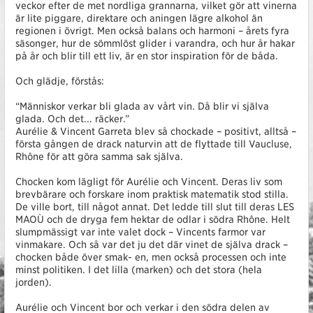
veckor efter de met nordliga grannarna, vilket gör att vinerna
är lite piggare, direktare och aningen lägre alkohol än
regionen i övrigt. Men också balans och harmoni – årets fyra
säsonger, hur de sömmlöst glider i varandra, och hur år hakar
på år och blir till ett liv, är en stor inspiration för de båda.
Och glädje, förstås:
“Människor verkar bli glada av vårt vin. Då blir vi själva
glada. Och det... räcker.”
Aurélie & Vincent Garreta blev så chockade – positivt, alltså –
första gången de drack naturvin att de flyttade till Vaucluse,
Rhône för att göra samma sak själva.
Chocken kom lägligt för Aurélie och Vincent. Deras liv som
brevbärare och forskare inom praktisk matematik stod stilla.
De ville bort, till något annat. Det ledde till slut till deras LES
MAOÙ och de dryga fem hektar de odlar i södra Rhône. Helt
slumpmässigt var inte valet dock – Vincents farmor var
vinmakare. Och så var det ju det där vinet de själva drack –
chocken både över smak- en, men också processen och inte
minst politiken. I det lilla (marken) och det stora (hela
jorden).
Aurélie och Vincent bor och verkar i den södra delen av