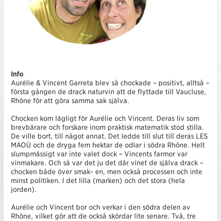
Info
Aurélie & Vincent Garreta blev så chockade – positivt, alltså –
första gången de drack naturvin att de flyttade till Vaucluse,
Rhône för att göra samma sak själva.
Chocken kom lägligt för Aurélie och Vincent. Deras liv som
brevbärare och forskare inom praktisk matematik stod stilla.
De ville bort, till något annat. Det ledde till slut till deras LES
MAOÙ och de dryga fem hektar de odlar i södra Rhône. Helt
slumpmässigt var inte valet dock – Vincents farmor var
vinmakare. Och så var det ju det där vinet de själva drack –
chocken både över smak- en, men också processen och inte
minst politiken. I det lilla (marken) och det stora (hela
jorden).
Aurélie och Vincent bor och verkar i den södra delen av
Rhône, vilket gör att de också skördar lite senare. Två, tre