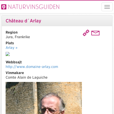
Naturvinsguiden
Visa
men
Château d´Arlay
Region
Jura, Frankrike
Plats
Arlay »
Webbsajt
http://www.domaine-arlay.com
Vinmakare
Comte Alain de Laguiche