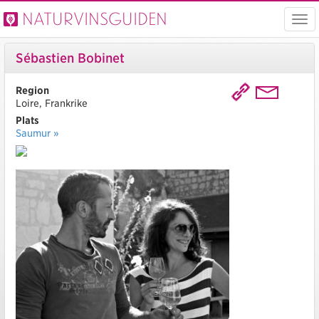
Naturvinsguiden
Visa
men
Sébastien Bobinet
Region
Loire, Frankrike
Plats
Saumur »