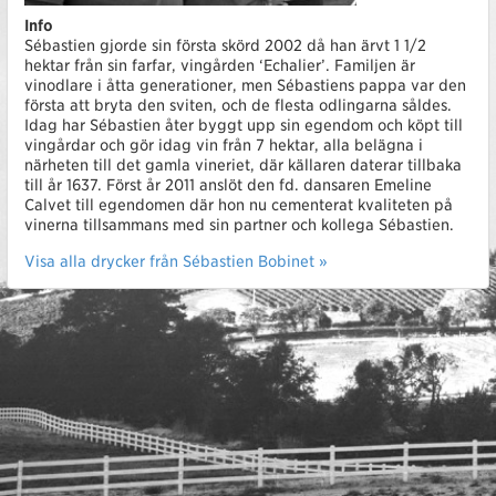
Info
Sébastien gjorde sin första skörd 2002 då han ärvt 1 1/2
hektar från sin farfar, vingården ‘Echalier’. Familjen är
vinodlare i åtta generationer, men Sébastiens pappa var den
första att bryta den sviten, och de flesta odlingarna såldes.
Idag har Sébastien åter byggt upp sin egendom och köpt till
vingårdar och gör idag vin från 7 hektar, alla belägna i
närheten till det gamla vineriet, där källaren daterar tillbaka
till år 1637. Först år 2011 anslöt den fd. dansaren Emeline
Calvet till egendomen där hon nu cementerat kvaliteten på
vinerna tillsammans med sin partner och kollega Sébastien.
Visa alla drycker från Sébastien Bobinet »