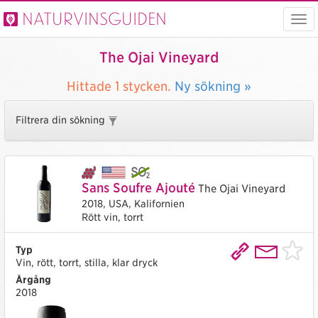
Naturvinsguiden
Visa
men
The Ojai Vineyard
Hittade
1 stycken.
Ny sökning »
Filtrera din sökning
Sans Soufre Ajouté
The Ojai Vineyard
2018,
USA,
Kalifornien
Rött vin, torrt
Typ
Vin, rött, torrt, stilla, klar dryck
Årgång
2018