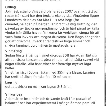
Odling
John Sebastiano Vineyard planerades 2007 ovanligt tätt och
redan från start har den brukats ekologiskt. Vingården ligger
i nordöstra delen av Sta Rita Hills AVA högt (för
området)belägen på berget i en brant västlig sluttning den
påverkas av tjocka morgondimmor och är hårt pinad av kalla
vindar från Stilla havet. Rankorna får verkligen kämpa för att
växa fram lövverk och mogna druvorna. Den långa hängtiden
gör att druvorna utvecklar fantastiska höga aromer och
silkiga tanniner. Jordmånen är mestadels lera.
Vinifiering
Sedan första årgången vinet gjordes 2011 har Adam lärt sig
att bemästra konsten att göra vin utan att tillsätta svavel vid
något tillfälle. Alla hans viner har förövrigt mycket låga
halter.
Vinet har jäst i öppna jäskar med 35% hela klasar. Lagring
har skett på äldre franska fat i 10 månader.
Lagring
gott att dricka nu men kan lagras 2-5 år till
Vinkuriosa
Adam är en inspiratör och drivande kraft i "In pursuit of
balance" och har experimenterat i många år med parallell