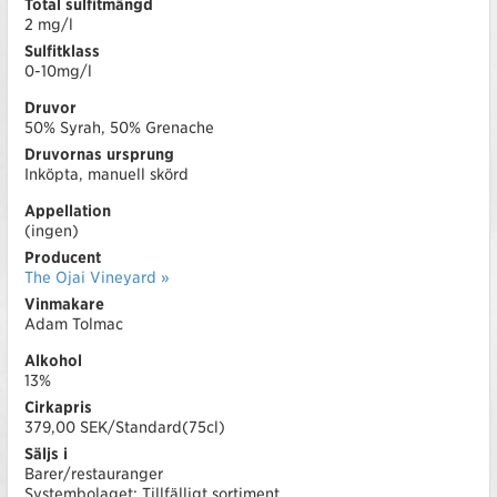
Total sulfitmängd
2 mg/l
Sulfitklass
0-10mg/l
Druvor
50% Syrah, 50% Grenache
Druvornas ursprung
Inköpta, manuell skörd
Appellation
(ingen)
Producent
The Ojai Vineyard »
Vinmakare
Adam Tolmac
Alkohol
13%
Cirkapris
379,00 SEK/Standard(75cl)
Säljs i
Barer/restauranger
Systembolaget: Tillfälligt sortiment